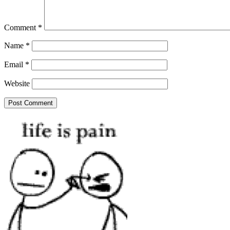
Comment
*
Name
*
Email
*
Website