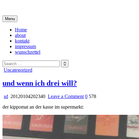
Skip
i live in my own little world, but it's ok… they know me here
to
content
Menu
Home
about
kontakt
impressum
wunschzettel
Search
for:
Posted
Uncategorized
in
und wenn ich drei will?
on
sd
20120104202340
Leave a Comment
0
578
und
der kippomat an der kasse im supermarkt:
wenn
ich
drei
will?