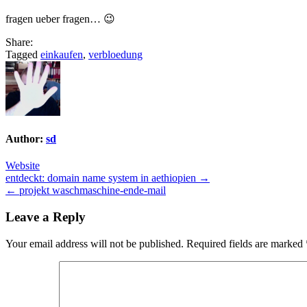
fragen ueber fragen… 😉
Share:
Tagged
einkaufen
,
verbloedung
Author:
sd
Website
Post
entdeckt: domain name system in aethiopien →
← projekt waschmaschine-ende-mail
navigation
Leave a Reply
Your email address will not be published.
Required fields are marked