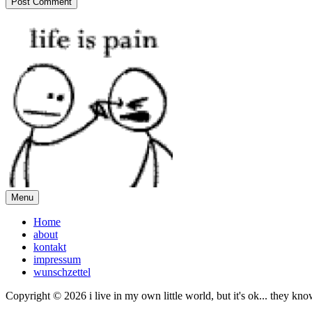
Menu
Home
about
kontakt
impressum
wunschzettel
Copyright © 2026 i live in my own little world, but it's ok... they kn