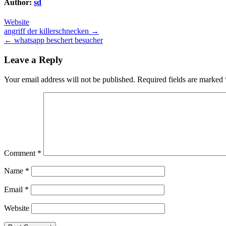
Author:
sd
Website
Post
angriff der killerschnecken →
← whatsapp beschert besucher
navigation
Leave a Reply
Your email address will not be published.
Required fields are marked
Comment
*
Name
*
Email
*
Website