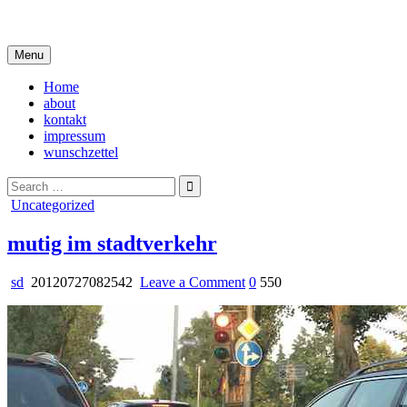
Skip
i live in my own little world, but it's ok… they know me here
to
content
Menu
Home
about
kontakt
impressum
wunschzettel
Search
for:
Posted
Uncategorized
in
mutig im stadtverkehr
on
sd
20120727082542
Leave a Comment
0
550
mutig
im
stadtverkehr