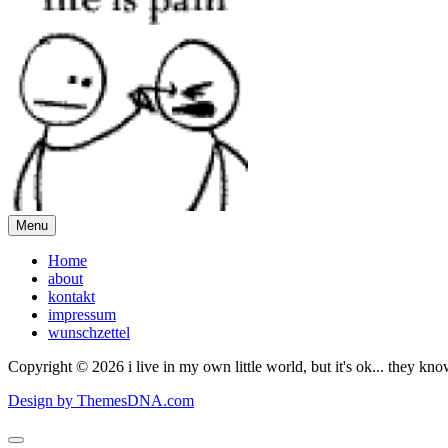
Menu
Home
about
kontakt
impressum
wunschzettel
Copyright © 2026 i live in my own little world, but it's ok... they kn
Design by ThemesDNA.com
Scroll