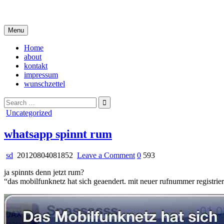
Skip
i live in my own little world, but it's ok… they know me here
to
content
Menu
Home
about
kontakt
impressum
wunschzettel
Search
for:
Posted
Uncategorized
in
whatsapp spinnt rum
on
sd
20120804081852
Leave a Comment
0
593
whatsapp
ja spinnts denn jetzt rum?
spinnt
“das mobilfunknetz hat sich geaendert. mit neuer rufnummer registrie
rum