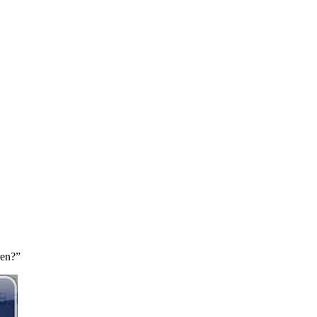
ren?”