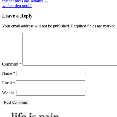
Post
frueher hiess das schalter →
← fuer den notfall
navigation
Leave a Reply
Your email address will not be published.
Required fields are marked
Comment
*
Name
*
Email
*
Website