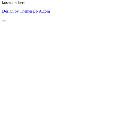
know me here
Design by ThemesDNA.com
Scroll
to
Top