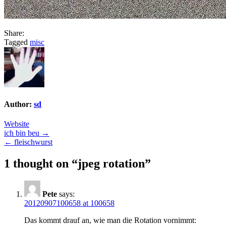
Share:
Tagged
misc
Author:
sd
Website
Post
ich bin beu →
← fleischwurst
navigation
1 thought on “
jpeg rotation
”
Pete
says:
20120907100658 at 100658
Das kommt drauf an, wie man die Rotation vornimmt: