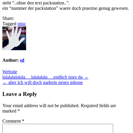
steht “..ohne den text packstation..”.
ein “nummer der packstation” waere doch praezise genug gewesen.
Share:
Tagged
misc
Author:
sd
Website
Post
lalalalalalala….lalalalala….endlich isses da →
← aber ich will doch garkein neues iphone
navigation
Leave a Reply
Your email address will not be published.
Required fields are
marked
*
Comment
*