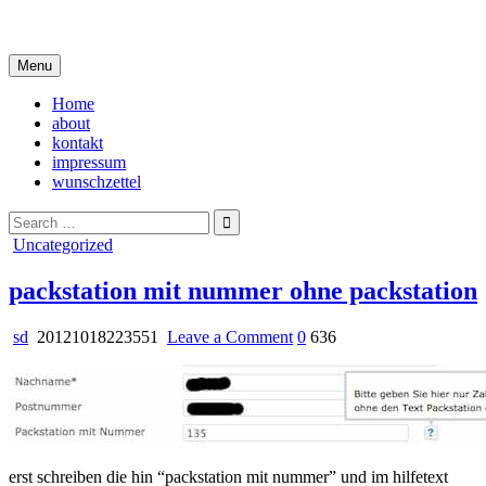
Skip
i live in my own little world, but it's ok… they know me here
to
content
Menu
Home
about
kontakt
impressum
wunschzettel
Search
for:
Posted
Uncategorized
in
packstation mit nummer ohne packstation
on
sd
20121018223551
Leave a Comment
0
636
packstation
mit
nummer
ohne
packstation
erst schreiben die hin “packstation mit nummer” und im hilfetext