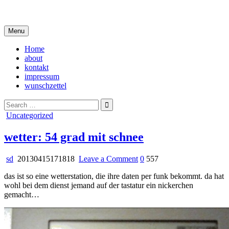
Skip
i live in my own little world, but it's ok… they know me here
to
content
Menu
Home
about
kontakt
impressum
wunschzettel
Search
for:
Posted
Uncategorized
in
wetter: 54 grad mit schnee
on
sd
20130415171818
Leave a Comment
0
557
wetter:
das ist so eine wetterstation, die ihre daten per funk bekommt. da hat
54
wohl bei dem dienst jemand auf der tastatur ein nickerchen
grad
gemacht…
mit
schnee