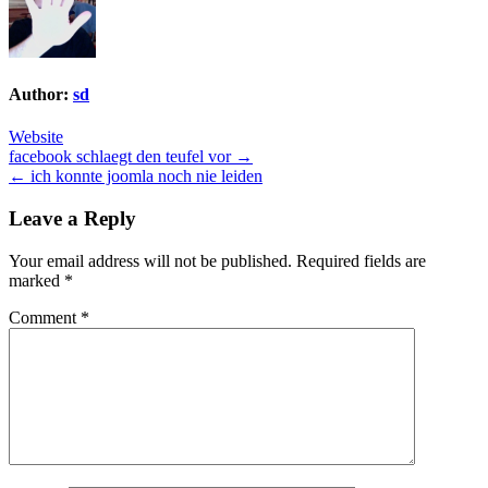
Author:
sd
Website
Post
facebook schlaegt den teufel vor →
← ich konnte joomla noch nie leiden
navigation
Leave a Reply
Your email address will not be published.
Required fields are
marked
*
Comment
*