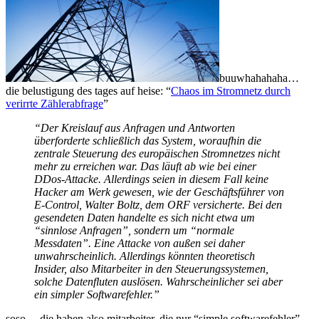
auf
sich
selbst
buuwhahahaha…
die belustigung des tages auf heise: “
Chaos im Stromnetz durch
verirrte Zählerabfrage
”
“Der Kreislauf aus Anfragen und Antworten
überforderte schließlich das System, woraufhin die
zentrale Steuerung des europäischen Stromnetzes nicht
mehr zu erreichen war. Das läuft ab wie bei einer
DDos-Attacke. Allerdings seien in diesem Fall keine
Hacker am Werk gewesen, wie der Geschäftsführer von
E-Control, Walter Boltz, dem ORF versicherte. Bei den
gesendeten Daten handelte es sich nicht etwa um
“sinnlose Anfragen”, sondern um “normale
Messdaten”. Eine Attacke von außen sei daher
unwahrscheinlich. Allerdings könnten theoretisch
Insider, also Mitarbeiter in den Steuerungssystemen,
solche Datenfluten auslösen. Wahrscheinlicher sei aber
ein simpler Softwarefehler.”
soso… die haben also mitarbeiter, die nur “simple softwarefehler”