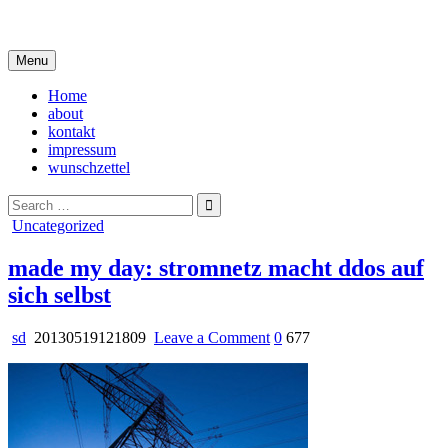
Skip
i live in my own little world, but it's ok… they know me here
to
content
Menu
Home
about
kontakt
impressum
wunschzettel
Search
for:
Posted
Uncategorized
in
made my day: stromnetz macht ddos auf
sich selbst
on
sd
20130519121809
Leave a Comment
0
677
made
my
day:
stromnetz
macht
ddos