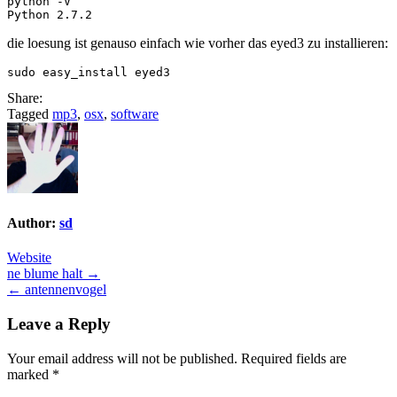
python -V

die loesung ist genauso einfach wie vorher das eyed3 zu installieren:
Share:
Tagged
mp3
,
osx
,
software
Author:
sd
Website
Post
ne blume halt →
← antennenvogel
navigation
Leave a Reply
Your email address will not be published.
Required fields are
marked
*