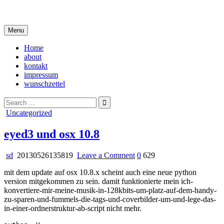
Skip
i live in my own little world, but it's ok… they know me here
to
content
Menu
Home
about
kontakt
impressum
wunschzettel
Search
for:
Posted
Uncategorized
in
eyed3 und osx 10.8
on
sd
20130526135819
Leave a Comment
0
629
eyed3
mit dem update auf osx 10.8.x scheint auch eine neue python
und
version mitgekommen zu sein. damit funktionierte mein ich-
osx
konvertiere-mir-meine-musik-in-128kbits-um-platz-auf-dem-handy-
10.8
zu-sparen-und-fummels-die-tags-und-coverbilder-um-und-lege-das-
in-einer-ordnerstruktur-ab-script nicht mehr.