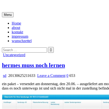
Skip
i live in my own little world, but it's ok… they know me here
to
content
Menu
Home
about
kontakt
impressum
wunschzettel
Search
for:
Posted
Uncategorized
in
hermes muss noch lernen
on
sd
20130625211633
Leave a Comment
0
653
hermes
ein paket – versendet am donnerstag, den 20.06. – ausgeliefert am mo
muss
dass es noch unterwegs ist und sich nicht mal in der zustellung befind
noch
lernen