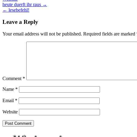
Post
heute duerft ihr raus →
← lesebefehl!
navigation
Leave a Reply
Your email address will not be published.
Required fields are marked
Comment
*
Name
*
Email
*
Website