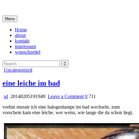
Skip
i live in my own little world, but it's ok… they know me here
to
content
Menu
Home
about
kontakt
impressum
wunschzettel
Search
for:
Posted
Uncategorized
in
eine leiche im bad
on
sd
20140205191949
Leave a Comment
0
711
eine
vorhin musste ich eine halogenlampe im bad wechseln. zum
leiche
vorschein kam eine leiche. wer weiss, wie lange die da schon liegt.
im
bad