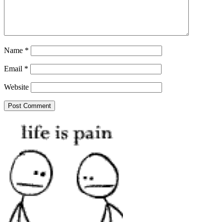
Name
*
Email
*
Website