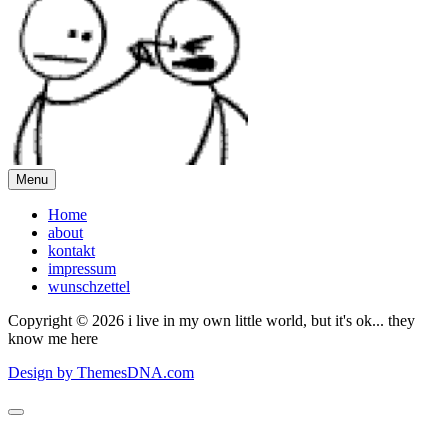
Menu
Home
about
kontakt
impressum
wunschzettel
Copyright © 2026 i live in my own little world, but it's ok... they
know me here
Design by ThemesDNA.com
Scroll
to