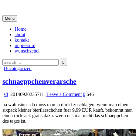
Skip
i live in my own little world, but it's ok… they know me here
to
content
Menu
Home
about
kontakt
impressum
wunschzettel
Search
for:
Posted
Uncategorized
in
schnaeppchenverarsche
on
sd
20140920235711
Leave a Comment
0
646
schnaeppchenverarsche
na wahnsinn.. da muss man ja direkt zuschlagen. wenn man einen
sixpack kleiner bierflaeschchen fuer 9,99 EUR kauft, bekommt man
einen rucksack gratis dazu. wenn das mal nicht das schnaeppchen
des tages ist..