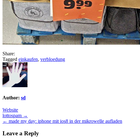
Share:
Tagged
einkaufen
,
verbloedung
Author:
sd
Website
Post
lottospam →
← made my day: iphone mit ios8 in der mikrowelle aufladen
navigation
Leave a Reply