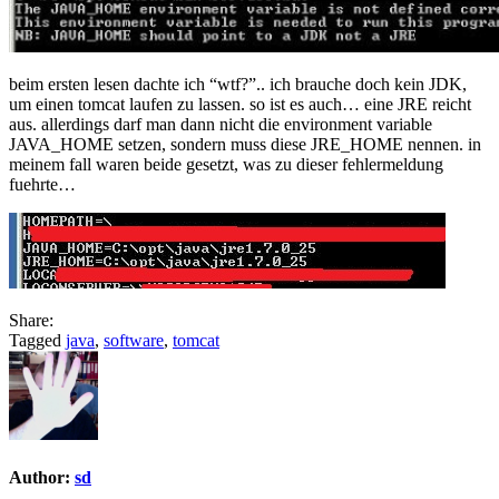
JDK
not
a
JRE
beim ersten lesen dachte ich “wtf?”.. ich brauche doch kein JDK,
um einen tomcat laufen zu lassen. so ist es auch… eine JRE reicht
aus. allerdings darf man dann nicht die environment variable
JAVA_HOME setzen, sondern muss diese JRE_HOME nennen. in
meinem fall waren beide gesetzt, was zu dieser fehlermeldung
fuehrte…
Share:
Tagged
java
,
software
,
tomcat
Author:
sd