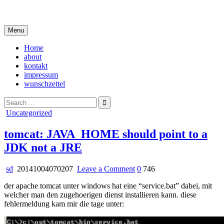
Skip
i live in my own little world, but it's ok… they know me here
to
content
Menu
Home
about
kontakt
impressum
wunschzettel
Search
for:
Posted
Uncategorized
in
tomcat: JAVA_HOME should point to a
JDK not a JRE
on
sd
20141004070207
Leave a Comment
0
746
tomcat:
der apache tomcat unter windows hat eine “service.bat” dabei, mit
JAVA_HOME
welcher man den zugehoerigen dienst installieren kann. diese
should
fehlermeldung kam mir die tage unter:
point
to
a