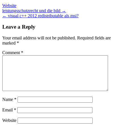
Website
Post
leistungsschutzrecht und die bild →
← visual c++ 2012 redistributable als msi?
navigation
Leave a Reply
Your email address will not be published.
Required fields are
marked
*
Comment
*
Name
*
Email
*
Website