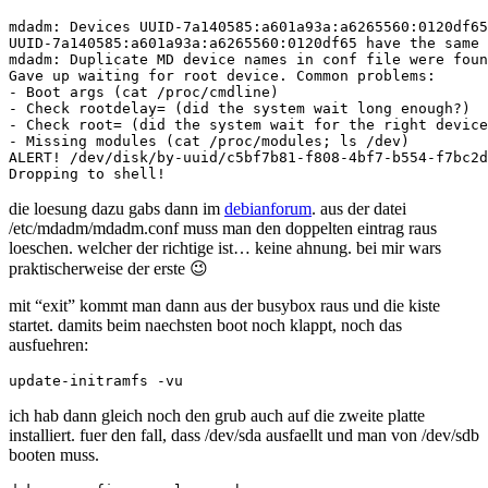
mdadm: Devices UUID-7a140585:a601a93a:a6265560:0120df65
UUID-7a140585:a601a93a:a6265560:0120df65 have the same 
mdadm: Duplicate MD device names in conf file were foun
Gave up waiting for root device. Common problems:

- Boot args (cat /proc/cmdline)

- Check rootdelay= (did the system wait long enough?)

- Check root= (did the system wait for the right device
- Missing modules (cat /proc/modules; ls /dev)

ALERT! /dev/disk/by-uuid/c5bf7b81-f808-4bf7-b554-f7bc2d
die loesung dazu gabs dann im
debianforum
. aus der datei
/etc/mdadm/mdadm.conf muss man den doppelten eintrag raus
loeschen. welcher der richtige ist… keine ahnung. bei mir wars
praktischerweise der erste 😉
mit “exit” kommt man dann aus der busybox raus und die kiste
startet. damits beim naechsten boot noch klappt, noch das
ausfuehren:
ich hab dann gleich noch den grub auch auf die zweite platte
installiert. fuer den fall, dass /dev/sda ausfaellt und man von /dev/sdb
booten muss.