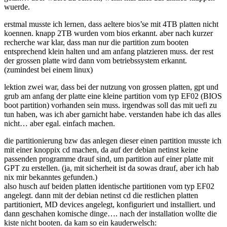
wuerde.
raid
erstmal musste ich lernen, dass aeltere bios’se mit 4TB platten nicht
koennen. knapp 2TB wurden vom bios erkannt. aber nach kurzer
recherche war klar, dass man nur die partition zum booten
entsprechend klein halten und am anfang platzieren muss. der rest
der grossen platte wird dann vom betriebssystem erkannt.
(zumindest bei einem linux)
lektion zwei war, dass bei der nutzung von grossen platten, gpt und
grub am anfang der platte eine kleine partition vom typ EF02 (BIOS
boot partition) vorhanden sein muss. irgendwas soll das mit uefi zu
tun haben, was ich aber garnicht habe. verstanden habe ich das alles
nicht… aber egal. einfach machen.
die partitionierung bzw das anlegen dieser einen partition musste ich
mit einer knoppix cd machen, da auf der debian netinst keine
passenden programme drauf sind, um partition auf einer platte mit
GPT zu erstellen. (ja, mit sicherheit ist da sowas drauf, aber ich hab
nix mir bekanntes gefunden.)
also husch auf beiden platten identische partitionen vom typ EF02
angelegt. dann mit der debian netinst cd die restlichen platten
partitioniert, MD devices angelegt, konfiguriert und installiert. und
dann geschahen komische dinge…. nach der installation wollte die
kiste nicht booten. da kam so ein kauderwelsch: