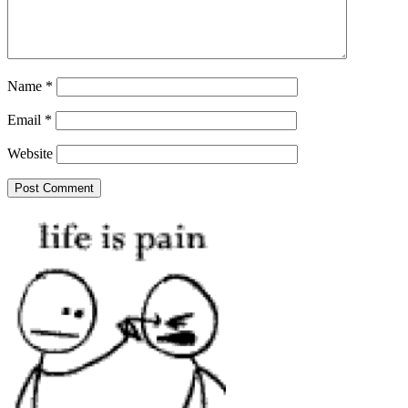
Name
*
Email
*
Website