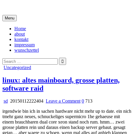
Skip
i live in my own little world, but it's ok… they know me here
to
content
Menu
Home
about
kontakt
impressum
wunschzettel
Search
for:
Posted
Uncategorized
in
linux: altes mainboard, grosse platten,
software raid
on
sd
20150112222404
Leave a Comment
0
713
linux:
irgendwie bin ich in sachen hardware nicht mehr up to date. ein nich
altes
tmehr ganz neues, schnuckeliges supermicro 1he gehaeuse mit
mainboard,
einem brauchbaren dual core xeon stand noch rum. hmm… zwei
grosse
grosse platten rein und daraus einen backup server gebaut. gesagt
platten,
getan… aber waere zu schoen, wenn mal alles auf anhieb klappen
software