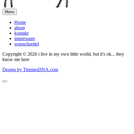
Menu
Home
about
kontakt
impressum
wunschzettel
Copyright © 2026 i live in my own little world, but it's ok... they
know me here
Design by ThemesDNA.com
Scroll
to
Top