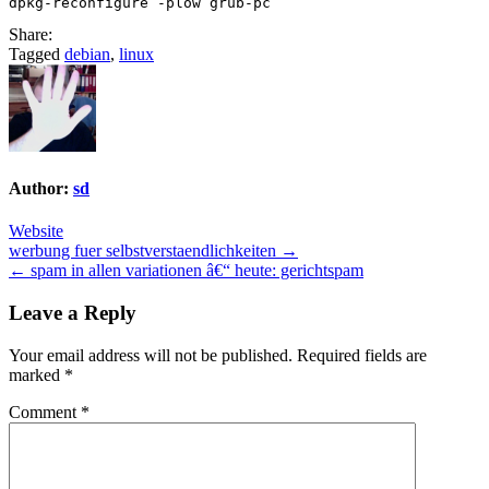
Share:
Tagged
debian
,
linux
Author:
sd
Website
Post
werbung fuer selbstverstaendlichkeiten →
← spam in allen variationen â€“ heute: gerichtspam
navigation
Leave a Reply
Your email address will not be published.
Required fields are
marked
*
Comment
*