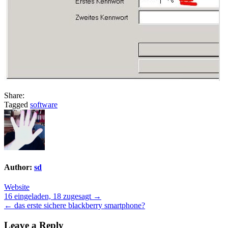
Share:
Tagged
software
Author:
sd
Website
Post
16 eingeladen, 18 zugesagt →
← das erste sichere blackberry smartphone?
navigation
Leave a Reply