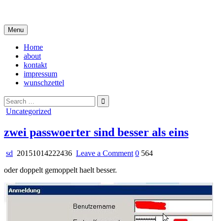
Skip
i live in my own little world, but it's ok… they know me here
to
content
Menu
Home
about
kontakt
impressum
wunschzettel
Search
for:
Posted
Uncategorized
in
zwei passwoerter sind besser als eins
on
sd
20151014222436
Leave a Comment
0
564
zwei
oder doppelt gemoppelt haelt besser.
passwoerter
sind
besser
als
eins