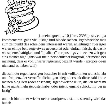
ja meine guete… 10 jahre. 2393 posts, ein p
kommentaren. ganz viel lustige und bloede sachen. irgendwelche meinun
zum zeitpunkt des schreibens interessant waren. anleitungen fuer irg
waren einige beitraege etwas ueberspitzt oder einfach falsch, da das 
weise, ernsthaftigkeit und “qualitaet” der postings von zeit zu zeit ge
eins meiner highlights war mein persoenlicher blogtroll, der meine be
meinung, dass er von unserer regierung bezahlt wurde. (apropos de-ma
niemand es haben will)
die zahl der regelmaessigen besucher ist mir vollkommen wurscht. ab
und frequenz der veroeffentlichungen stieg oder sank diese zahl imme
meinen blog liest (oder anschaut). irgendwelche leute, die ich nicht
lange nichts mehr gepostet habe. oder irgendjemand schickt mir per 
lustig”.
und ich bin immer wieder ueber wordpress erstaunt. staendig wird das 
hut ab.