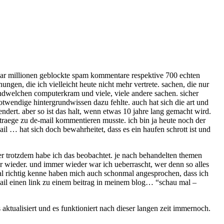
aar millionen geblockte spam kommentare respektive 700 echten
gen, die ich vielleicht heute nicht mehr vertrete. sachen, die nur
endwelchen computerkram und viele, viele andere sachen. sicher
notwendige hintergrundwissen dazu fehlte. auch hat sich die art und
aendert. aber so ist das halt, wenn etwas 10 jahre lang gemacht wird.
itraege zu de-mail kommentieren musste. ich bin ja heute noch der
il … hat sich doch bewahrheitet, dass es ein haufen schrott ist und
er trotzdem habe ich das beobachtet. je nach behandelten themen
r wieder. und immer wieder war ich ueberrascht, wer denn so alles
 mal richtig kenne haben mich auch schonmal angesprochen, dass ich
mail einen link zu einem beitrag in meinem blog… “schau mal –
aktualisiert und es funktioniert nach dieser langen zeit immernoch.