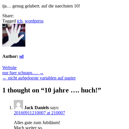
tja… genug gelabert. auf die naechsten 10!
Share:
Tagged
ich
,
wordpress
Author:
sd
Website
Post
nur fuer schnaps…. →
← nicht aufgeloeste variablen auf papier
navigation
1 thought on “
10 jahre …. huch!
”
Jack Daniels
says:
20160911210007 at 210007
Alles gute zum Jubiläum!
Mach weiter so.