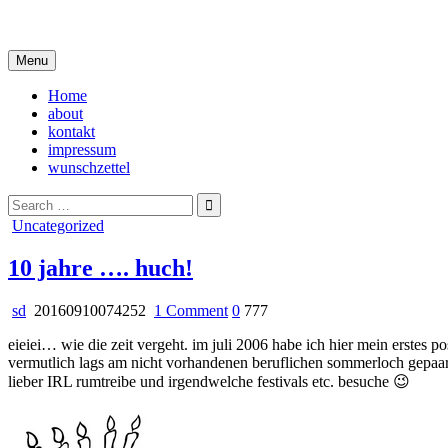
Skip
i live in my own little world, but it's ok… they know me here
to
content
Menu
Home
about
kontakt
impressum
wunschzettel
Search
for:
Posted
Uncategorized
in
10 jahre …. huch!
on
sd
20160910074252
1 Comment
0
777
10
eieiei… wie die zeit vergeht. im juli 2006 habe ich hier mein erstes po
jahre
vermutlich lags am nicht vorhandenen beruflichen sommerloch gepaar
….
lieber IRL rumtreibe und irgendwelche festivals etc. besuche 😉
huch!