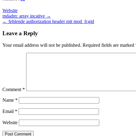
Website
Post
mdadm: array incative →
← fehlende authorization header mit mod_fcgid
navigation
Leave a Reply
Your email address will not be published.
Required fields are marked
Comment
*
Name
*
Email
*
Website