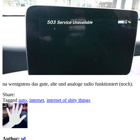
na wenigstens das gute, alte und analoge radio funktioniert (noch).
Share:
Tagged
auto
,
internet
,
internet of shity things
Author:
sd