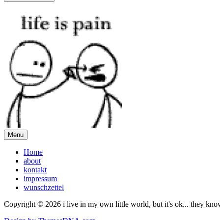
Menu
Home
about
kontakt
impressum
wunschzettel
Copyright © 2026 i live in my own little world, but it's ok... they kn