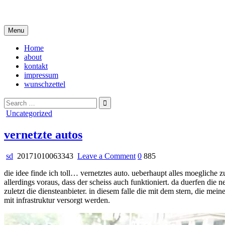
Skip
i live in my own little world, but it's ok… they know me here
to
content
Menu
Home
about
kontakt
impressum
wunschzettel
Search
for:
Posted
Uncategorized
in
vernetzte autos
on
sd
20171010063343
Leave a Comment
0
885
vernetzte
die idee finde ich toll… vernetztes auto. ueberhaupt alles moegliche zu
autos
allerdings voraus, dass der scheiss auch funktioniert. da duerfen die
zuletzt die diensteanbieter. in diesem falle die mit dem stern, die 
mit infrastruktur versorgt werden.