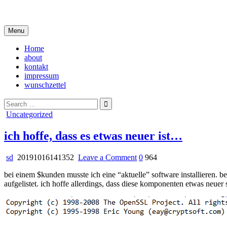
Skip
i live in my own little world, but it's ok… they know me here
to
content
Menu
Home
about
kontakt
impressum
wunschzettel
Search
for:
Posted
Uncategorized
in
ich hoffe, dass es etwas neuer ist…
on
sd
20191016141352
Leave a Comment
0
964
ich
bei einem $kunden musste ich eine “aktuelle” software installieren
hoffe,
aufgelistet. ich hoffe allerdings, dass diese komponenten etwas neuer 
dass
es
etwas
neuer
ist…