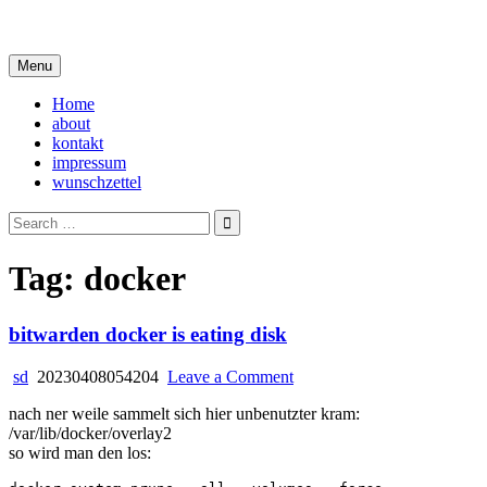
Skip
i live in my own little world, but it's ok… they know me here
to
content
Menu
Home
about
kontakt
impressum
wunschzettel
Search
for:
Tag:
docker
bitwarden docker is eating disk
on
sd
20230408054204
Leave a Comment
bitwarden
nach ner weile sammelt sich hier unbenutzter kram:
docker
/var/lib/docker/overlay2
is
so wird man den los:
eating
disk