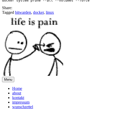
Share:
Tagged
bitwarden
,
docker
,
linux
Menu
Home
about
kontakt
impressum
wunschzettel