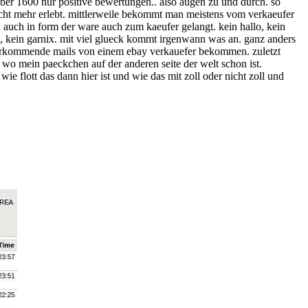
eber 1600 nur positive bewertungen.. also augen zu und durch. so
icht mehr erlebt. mittlerweile bekommt man meistens vom verkaeufer
ld auch in form der ware auch zum kaeufer gelangt. kein hallo, kein
, kein garnix. mit viel glueck kommt irgenwann was an. ganz anders
zuvorkommende mails von einem ebay verkauefer bekommen. zuletzt
, wo mein paeckchen auf der anderen seite der welt schon ist.
e flott das dann hier ist und wie das mit zoll oder nicht zoll und