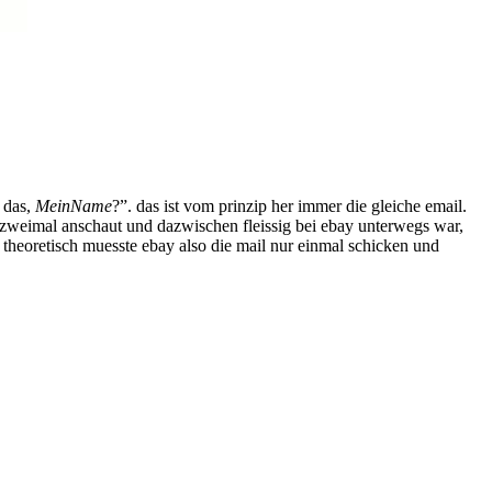
n das,
MeinName
?”. das ist vom prinzip her immer die gleiche email.
zweimal anschaut und dazwischen fleissig bei ebay unterwegs war,
heoretisch muesste ebay also die mail nur einmal schicken und