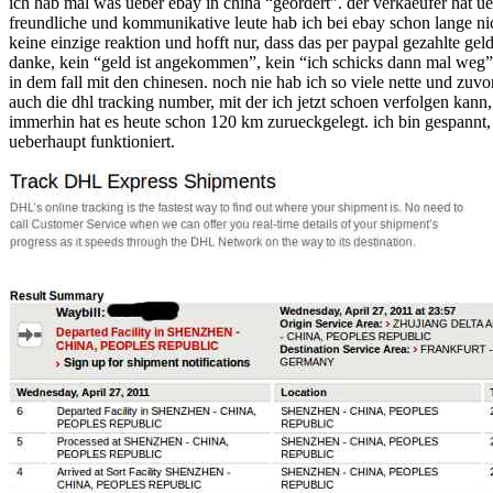
ich hab mal was ueber ebay in china “geordert”. der verkaeufer hat u
aus
freundliche und kommunikative leute hab ich bei ebay schon lange n
china
keine einzige reaktion und hofft nur, dass das per paypal gezahlte ge
danke, kein “geld ist angekommen”, kein “ich schicks dann mal weg”
in dem fall mit den chinesen. noch nie hab ich so viele nette und 
auch die dhl tracking number, mit der ich jetzt schoen verfolgen kann
immerhin hat es heute schon 120 km zurueckgelegt. ich bin gespannt, wi
ueberhaupt funktioniert.