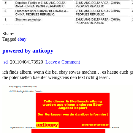
Share:
Tagged
ebay
powered by anticopy
on
sd
20110404173920
Leave a Comment
powered
ich finds albern, wenn die bei ebay sowas machen… es haette auch ger
by
die potenziellen kaeufer wenigstens den text richtig lesen.
anticopy