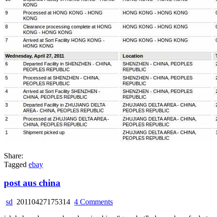
Share:
Tagged
ebay
post aus china
on
sd
20110427175314
4 Comments
post