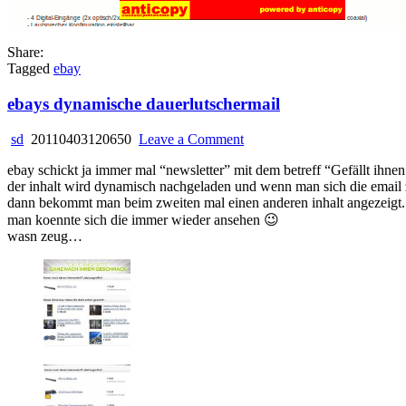
Share:
Tagged
ebay
ebays dynamische dauerlutschermail
on
sd
20110403120650
Leave a Comment
ebays
ebay schickt ja immer mal “newsletter” mit dem betreff “Gefällt ihne
dynamische
der inhalt wird dynamisch nachgeladen und wenn man sich die email 
dauerlutschermail
dann bekommt man beim zweiten mal einen anderen inhalt angezeigt. t
man koennte sich die immer wieder ansehen 😉
wasn zeug…