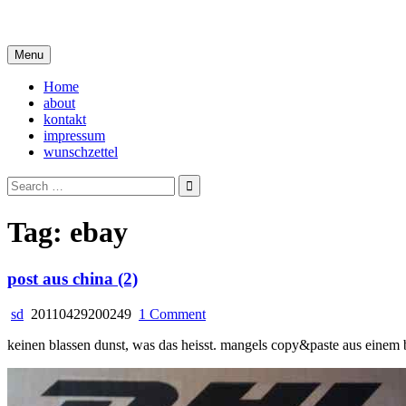
Skip
i live in my own little world, but it's ok… they know me here
to
content
Menu
Home
about
kontakt
impressum
wunschzettel
Search
for:
Tag:
ebay
post aus china (2)
on
sd
20110429200249
1 Comment
post
keinen blassen dunst, was das heisst. mangels copy&paste aus einem b
aus
china
(2)