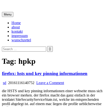
Skip
i live in my own little world, but it's ok… they know me here
to
content
Menu
Home
about
kontakt
impressum
wunschzettel
Search
for:
Tag:
hpkp
firefox: hsts und key pinning informationen
on
sd
20161116140752
Leave a Comment
firefox:
die HSTS und key pinning informationen einer webseite muss sich
hsts
ein browser merken. der firefox macht das ganz einfach in der
und
textdatei SiteSecurityServiceState.txt, welche im entsprechenden
key
profil abgelegt ist. auf einem mac liegen die profile ueblicherweise
pinning