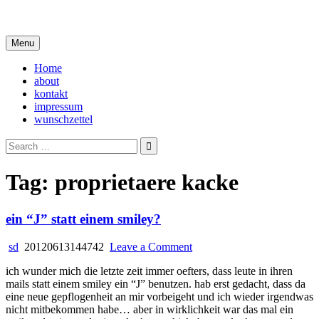
Skip
i live in my own little world, but it's ok… they know me here
to
content
Menu
Home
about
kontakt
impressum
wunschzettel
Search
for:
Tag:
proprietaere kacke
ein “J” statt einem smiley?
on
sd
20120613144742
Leave a Comment
ein
ich wunder mich die letzte zeit immer oefters, dass leute in ihren
“J”
mails statt einem smiley ein “J” benutzen. hab erst gedacht, dass da
statt
eine neue gepflogenheit an mir vorbeigeht und ich wieder irgendwas
einem
nicht mitbekommen habe… aber in wirklichkeit war das mal ein
smiley?