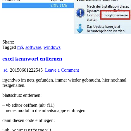
Share:
Tagged
m$
,
software
,
windows
excel kennwort entfernen
on
sd
20150601222545
Leave a Comment
excel
irgendwo im netz gefunden. immer wieder gebraucht. hier nochmal
kennwort
festgehalten.
entfernen
blattschutz entfernen:
– vb editor oeffnen (alt+f11)
– neues modul in die arbeitsmappe einfuegen
dann diesen code einfuegen:
Sub SchutzEntfernen()
