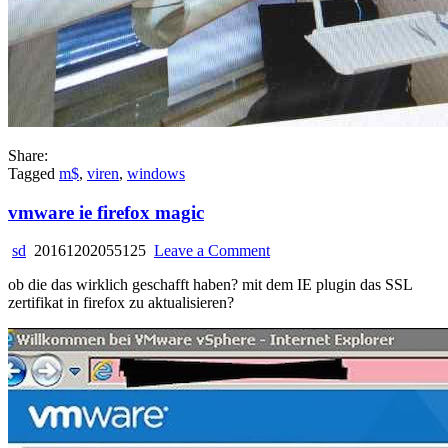
Share:
Tagged
m$
,
viren
,
windows
vmware ie firefox magic
on
sd
20161202055125
Leave a Comment
vmware
ob die das wirklich geschafft haben? mit dem IE plugin das SSL
ie
zertifikat in firefox zu aktualisieren?
firefox
magic