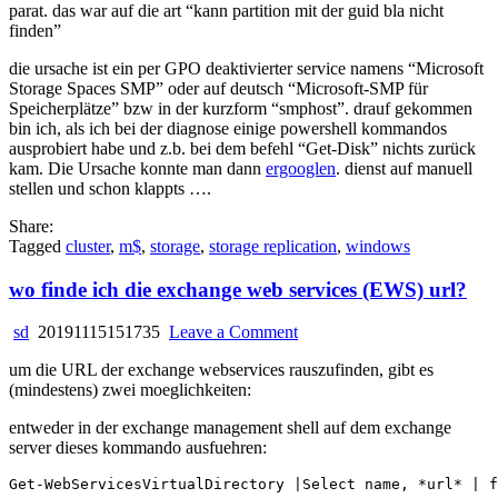
parat. das war auf die art “kann partition mit der guid bla nicht
finden”
die ursache ist ein per GPO deaktivierter service namens “Microsoft
Storage Spaces SMP” oder auf deutsch “Microsoft-SMP für
Speicherplätze” bzw in der kurzform “smphost”. drauf gekommen
bin ich, als ich bei der diagnose einige powershell kommandos
ausprobiert habe und z.b. bei dem befehl “Get-Disk” nichts zurück
kam. Die Ursache konnte man dann
ergooglen
. dienst auf manuell
stellen und schon klappts ….
Share:
Tagged
cluster
,
m$
,
storage
,
storage replication
,
windows
wo finde ich die exchange web services (EWS) url?
on
sd
20191115151735
Leave a Comment
wo
um die URL der exchange webservices rauszufinden, gibt es
finde
(mindestens) zwei moeglichkeiten:
ich
die
entweder in der exchange management shell auf dem exchange
exchange
server dieses kommando ausfuehren:
web
services
(EWS)