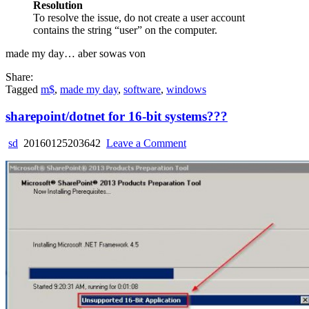
Resolution
To resolve the issue, do not create a user account
contains the string “user” on the computer.
made my day… aber sowas von
Share:
Tagged
m$
,
made my day
,
software
,
windows
sharepoint/dotnet for 16-bit systems???
on
sd
20160125203642
Leave a Comment
sharepoint/dotnet
for
16-
bit
systems???