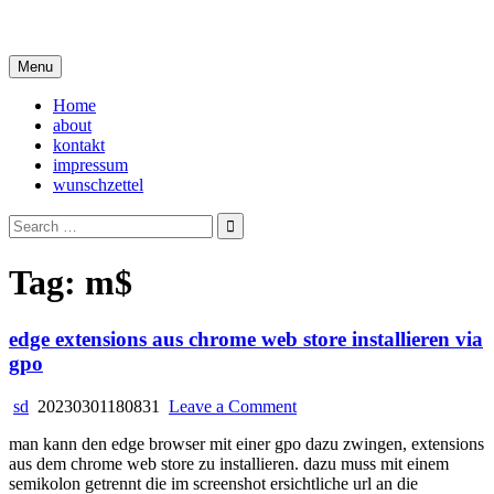
Skip
i live in my own little world, but it's ok… they know me here
to
content
Menu
Home
about
kontakt
impressum
wunschzettel
Search
for:
Tag:
m$
edge extensions aus chrome web store installieren via
gpo
on
sd
20230301180831
Leave a Comment
edge
man kann den edge browser mit einer gpo dazu zwingen, extensions
extensions
aus dem chrome web store zu installieren. dazu muss mit einem
aus
semikolon getrennt die im screenshot ersichtliche url an die
chrome