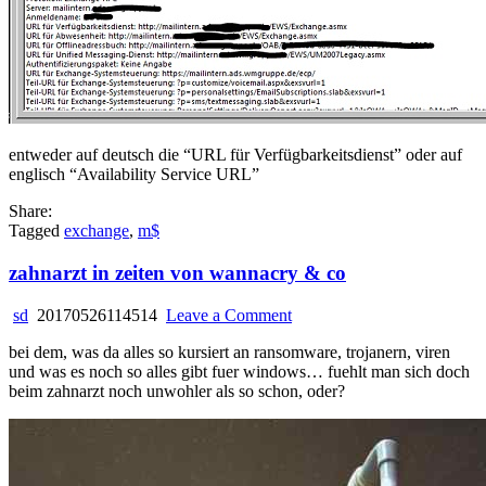
entweder auf deutsch die “URL für Verfügbarkeitsdienst” oder auf
englisch “Availability Service URL”
Share:
Tagged
exchange
,
m$
zahnarzt in zeiten von wannacry & co
on
sd
20170526114514
Leave a Comment
zahnarzt
bei dem, was da alles so kursiert an ransomware, trojanern, viren
in
und was es noch so alles gibt fuer windows… fuehlt man sich doch
zeiten
beim zahnarzt noch unwohler als so schon, oder?
von
wannacry
&
co