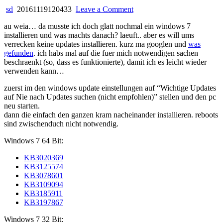
on
sd
20161119120433
Leave a Comment
windows
au weia… da musste ich doch glatt nochmal ein windows 7
7:
installieren und was machts danach? laeuft.. aber es will ums
es
verrecken keine updates installieren. kurz ma googlen und
was
wird
gefunden
. ich habs mal auf die fuer mich notwendigen sachen
nach
beschraenkt (so, dass es funktionierte), damit ich es leicht wieder
updates
verwenden kann…
gesucht
…
zuerst im den windows update einstellungen auf “Wichtige Updates
auf Nie nach Updates suchen (nicht empfohlen)” stellen und den pc
neu starten.
dann die einfach den ganzen kram nacheinander installieren. reboots
sind zwischenduch nicht notwendig.
Windows 7 64 Bit:
KB3020369
KB3125574
KB3078601
KB3109094
KB3185911
KB3197867
Windows 7 32 Bit: