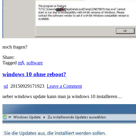
noch fragen?
Share:
Tagged
m$
,
software
windows 10 ohne reboot?
on
sd
20150929171923
Leave a Comment
windows
ueber windows update kann man ja windows 10 installieren…
10
ohne
reboot?