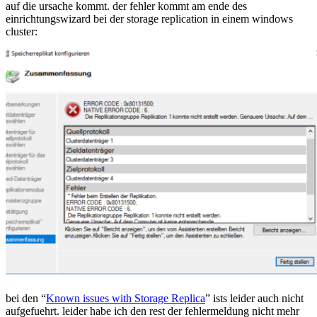
auf die ursache kommt. der fehler kommt am ende des
replication
einrichtungswizard bei der storage replication in einem windows
–
cluster:
error
code:
0x80131500,
native
error
code:
6
bei den “
Known issues with Storage Replica
” ists leider auch nicht
aufgefuehrt. leider habe ich den rest der fehlermeldung nicht mehr