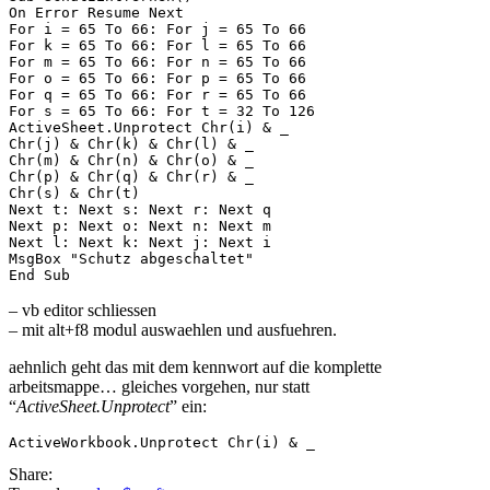
On Error Resume Next

For i = 65 To 66: For j = 65 To 66

For k = 65 To 66: For l = 65 To 66

For m = 65 To 66: For n = 65 To 66

For o = 65 To 66: For p = 65 To 66

For q = 65 To 66: For r = 65 To 66

For s = 65 To 66: For t = 32 To 126

ActiveSheet.Unprotect Chr(i) & _

Chr(j) & Chr(k) & Chr(l) & _

Chr(m) & Chr(n) & Chr(o) & _

Chr(p) & Chr(q) & Chr(r) & _

Chr(s) & Chr(t)

Next t: Next s: Next r: Next q

Next p: Next o: Next n: Next m

Next l: Next k: Next j: Next i

MsgBox "Schutz abgeschaltet"

– vb editor schliessen
– mit alt+f8 modul auswaehlen und ausfuehren.
aehnlich geht das mit dem kennwort auf die komplette
arbeitsmappe… gleiches vorgehen, nur statt
“
ActiveSheet.Unprotect
” ein:
Share: