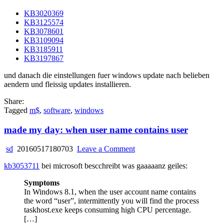
KB3020369
KB3125574
KB3078601
KB3109094
KB3185911
KB3197867
und danach die einstellungen fuer windows update nach belieben
aendern und fleissig updates installieren.
Share:
Tagged
m$
,
software
,
windows
made my day: when user name contains user
on
sd
20160517180703
Leave a Comment
made
kb3053711
bei microsoft bescchreibt was gaaaaanz geiles:
my
day:
Symptoms
when
In Windows 8.1, when the user account name contains
user
the word “user”, intermittently you will find the process
name
taskhost.exe keeps consuming high CPU percentage.
contains
[…]
user