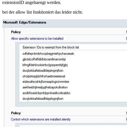
extensionID angehaengt werden.
web
store
bei der allow list funktioniert das leider nicht.
installieren
via
gpo