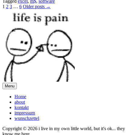
Tagged
excel
,
m$
,
software
Posts
1
2
3
…
6
Older posts →
pagination
Menu
Home
about
kontakt
impressum
wunschzettel
Copyright © 2026 i live in my own little world, but it's ok... they
know me here