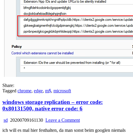
Share:
Tagged
chrome
,
edge
,
m$
,
microsoft
windows storage replication – error code:
0x80131500, native error code: 6
on
sd
20200709161130
Leave a Comment
windows
ich will es mal hier festhalten, da man sonst beim googlen niemals
storage