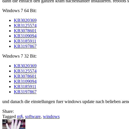
dann die einfach den ganzen kram nacheinander installieren. reboots
…
Windows 7 64 Bit:
KB3020369
KB3125574
KB3078601
KB3109094
KB3185911
KB3197867
Windows 7 32 Bit:
KB3020369
KB3125574
KB3078601
KB3109094
KB3185911
KB3197867
und danach die einstellungen fuer windows update nach belieben aender
Share:
Tagged
m$
,
software
,
windows