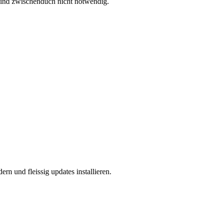
 sind zwischenduch nicht notwendig.
n und fleissig updates installieren.