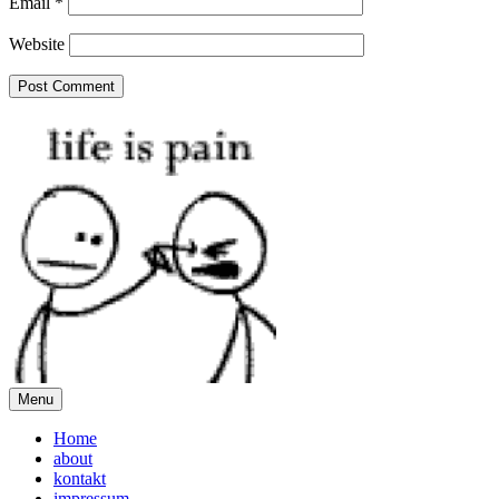
Email
*
Website
Menu
Home
about
kontakt
impressum