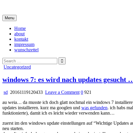
Skip
i live in my own little world, but it's ok… they know me here
to
content
Menu
Home
about
kontakt
impressum
wunschzettel
Search
for:
Posted
Uncategorized
in
windows 7: es wird nach updates gesucht 
on
sd
20161119120433
Leave a Comment
0
921
windows
au weia… da musste ich doch glatt nochmal ein windows 7 installiere
7:
updates installieren. kurz ma googlen und
was gefunden
. ich habs ma
es
funktionierte), damit ich es leicht wieder verwenden kann…
wird
nach
zuerst im den windows update einstellungen auf “Wichtige Updates a
updates
neu starten.
gesucht