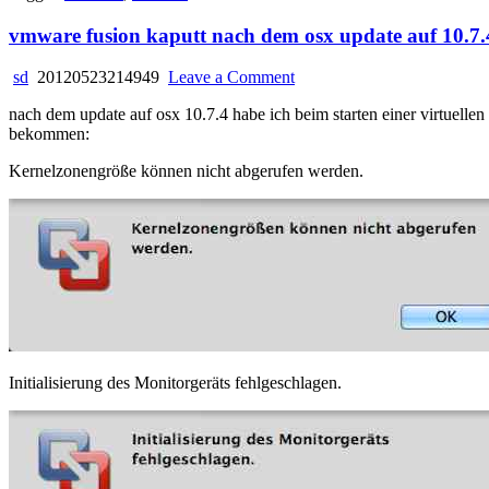
vmware fusion kaputt nach dem osx update auf 10.7.
on
sd
20120523214949
Leave a Comment
vmware
nach dem update auf osx 10.7.4 habe ich beim starten einer virtuell
fusion
bekommen:
kaputt
nach
Kernelzonengröße können nicht abgerufen werden.
dem
osx
update
auf
10.7.4
Initialisierung des Monitorgeräts fehlgeschlagen.