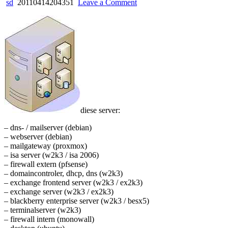
on
sd
20110414204351
Leave a Comment
“my
own
little
data
center”
auf
2
hoeheneinheiten
diese server:
– dns- / mailserver (debian)
– webserver (debian)
– mailgateway (proxmox)
– isa server (w2k3 / isa 2006)
– firewall extern (pfsense)
– domaincontroler, dhcp, dns (w2k3)
– exchange frontend server (w2k3 / ex2k3)
– exchange server (w2k3 / ex2k3)
– blackberry enterprise server (w2k3 / besx5)
– terminalserver (w2k3)
– firewall intern (monowall)