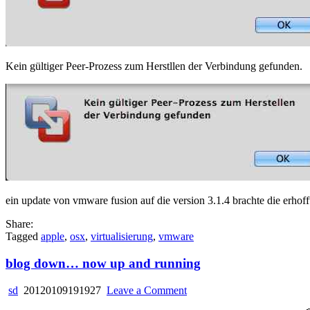
Kein gültiger Peer-Prozess zum Herstllen der Verbindung gefunden.
ein update von vmware fusion auf die version 3.1.4 brachte die erho
Share:
Tagged
apple
,
osx
,
virtualisierung
,
vmware
blog down… now up and running
on
sd
20120109191927
Leave a Comment
blog