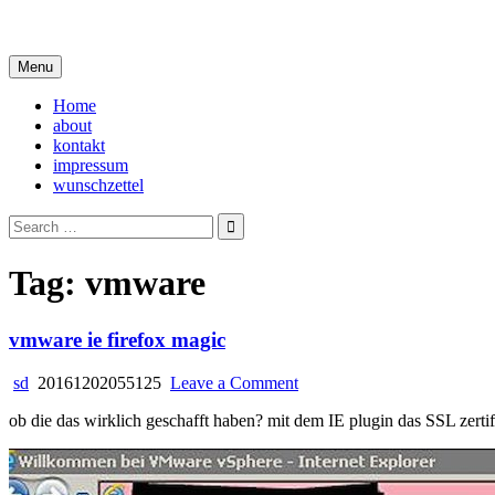
Skip
i live in my own little world, but it's ok… they know me here
to
content
Menu
Home
about
kontakt
impressum
wunschzettel
Search
for:
Tag:
vmware
vmware ie firefox magic
on
sd
20161202055125
Leave a Comment
vmware
ob die das wirklich geschafft haben? mit dem IE plugin das SSL zertifi
ie
firefox
magic