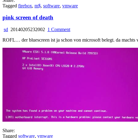
Share:
Tagged
firebox
,
m$
,
software
,
vmware
pink screen of death
on
sd
20140205232002
1 Comment
pink
ROFL… der bluescreen ist ja schon von microsoft belegt. da machts 
screen
of
death
Share:
Tagged
software
,
vmware