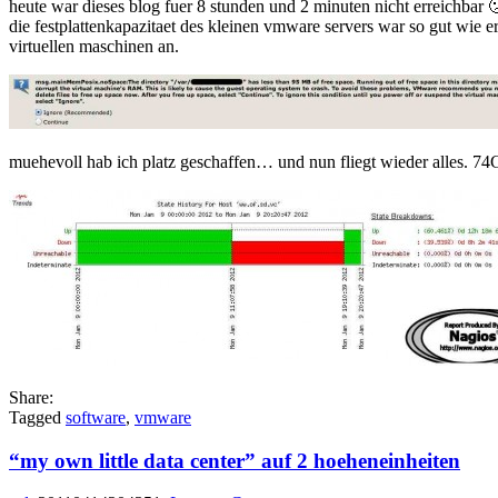
heute war dieses blog fuer 8 stunden und 2 minuten nicht erreichbar 
down…
die festplattenkapazitaet des kleinen vmware servers war so gut wie e
now
virtuellen maschinen an.
up
and
running
muehevoll hab ich platz geschaffen… und nun fliegt wieder alles. 74G
Share:
Tagged
software
,
vmware
“my own little data center” auf 2 hoeheneinheiten