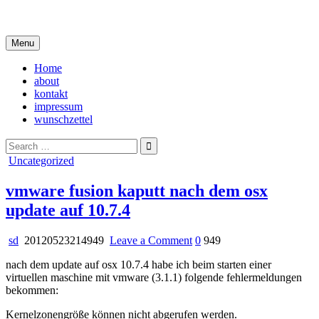
Skip
i live in my own little world, but it's ok… they know me here
to
content
Menu
Home
about
kontakt
impressum
wunschzettel
Search
for:
Posted
Uncategorized
in
vmware fusion kaputt nach dem osx
update auf 10.7.4
on
sd
20120523214949
Leave a Comment
0
949
vmware
nach dem update auf osx 10.7.4 habe ich beim starten einer
fusion
virtuellen maschine mit vmware (3.1.1) folgende fehlermeldungen
kaputt
bekommen:
nach
dem
Kernelzonengröße können nicht abgerufen werden.
osx