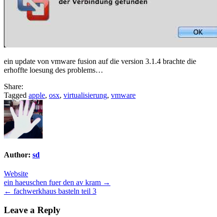
ein update von vmware fusion auf die version 3.1.4 brachte die
erhoffte loesung des problems…
Share:
Tagged
apple
,
osx
,
virtualisierung
,
vmware
Author:
sd
Website
Post
ein haeuschen fuer den av kram →
← fachwerkhaus basteln teil 3
navigation
Leave a Reply