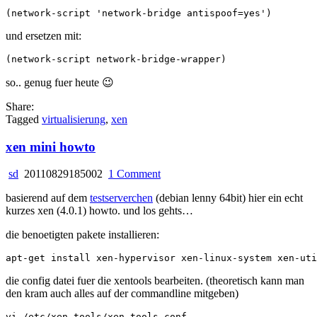
und ersetzen mit:
so.. genug fuer heute 😉
Share:
Tagged
virtualisierung
,
xen
xen mini howto
on
sd
20110829185002
1 Comment
xen
basierend auf dem
testserverchen
(debian lenny 64bit) hier ein echt
mini
kurzes xen (4.0.1) howto. und los gehts…
howto
die benoetigten pakete installieren:
die config datei fuer die xentools bearbeiten. (theoretisch kann man
den kram auch alles auf der commandline mitgeben)