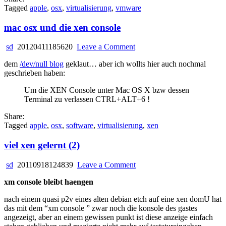
Tagged
apple
,
osx
,
virtualisierung
,
vmware
mac osx und die xen console
on
sd
20120411185620
Leave a Comment
mac
dem
/dev/null blog
geklaut… aber ich wollts hier auch nochmal
osx
geschrieben haben:
und
die
Um die XEN Console unter Mac OS X bzw dessen
xen
Terminal zu verlassen CTRL+ALT+6 !
console
Share:
Tagged
apple
,
osx
,
software
,
virtualisierung
,
xen
viel xen gelernt (2)
on
sd
20110918124839
Leave a Comment
viel
xm console bleibt haengen
xen
gelernt
nach einem quasi p2v eines alten debian etch auf eine xen domU hat
(2)
das mit dem “xm console
” zwar noch die konsole des gastes
angezeigt, aber an einem gewissen punkt ist diese anzeige einfach