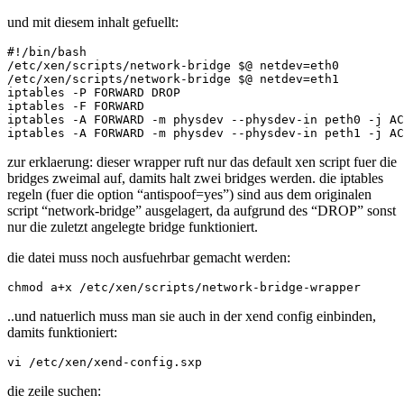
und mit diesem inhalt gefuellt:
#!/bin/bash

/etc/xen/scripts/network-bridge $@ netdev=eth0

/etc/xen/scripts/network-bridge $@ netdev=eth1

iptables -P FORWARD DROP

iptables -F FORWARD

iptables -A FORWARD -m physdev --physdev-in peth0 -j AC
zur erklaerung: dieser wrapper ruft nur das default xen script fuer die
bridges zweimal auf, damits halt zwei bridges werden. die iptables
regeln (fuer die option “antispoof=yes”) sind aus dem originalen
script “network-bridge” ausgelagert, da aufgrund des “DROP” sonst
nur die zuletzt angelegte bridge funktioniert.
die datei muss noch ausfuehrbar gemacht werden:
..und natuerlich muss man sie auch in der xend config einbinden,
damits funktioniert:
die zeile suchen: