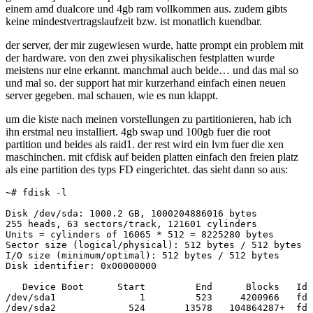
einem amd dualcore und 4gb ram vollkommen aus. zudem gibts
keine mindestvertragslaufzeit bzw. ist monatlich kuendbar.
der server, der mir zugewiesen wurde, hatte prompt ein problem mit
der hardware. von den zwei physikalischen festplatten wurde
meistens nur eine erkannt. manchmal auch beide… und das mal so
und mal so. der support hat mir kurzerhand einfach einen neuen
server gegeben. mal schauen, wie es nun klappt.
um die kiste nach meinen vorstellungen zu partitionieren, hab ich
ihn erstmal neu installiert. 4gb swap und 100gb fuer die root
partition und beides als raid1. der rest wird ein lvm fuer die xen
maschinchen. mit cfdisk auf beiden platten einfach den freien platz
als eine partition des typs FD eingerichtet. das sieht dann so aus:
~# fdisk -l

Disk /dev/sda: 1000.2 GB, 1000204886016 bytes

255 heads, 63 sectors/track, 121601 cylinders

Units = cylinders of 16065 * 512 = 8225280 bytes

Sector size (logical/physical): 512 bytes / 512 bytes

I/O size (minimum/optimal): 512 bytes / 512 bytes

Disk identifier: 0x00000000

   Device Boot      Start         End      Blocks   Id 
/dev/sda1               1         523     4200966   fd 
/dev/sda2             524       13578   104864287+  fd 