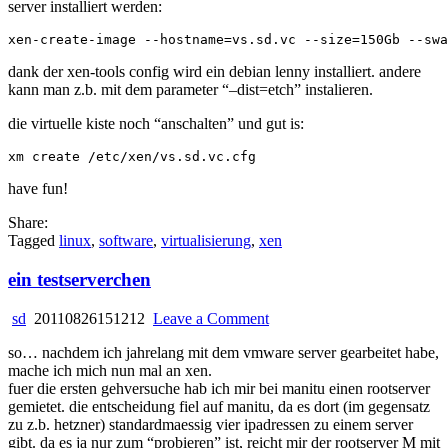
server installiert werden:
dank der xen-tools config wird ein debian lenny installiert. andere
kann man z.b. mit dem parameter “–dist=etch” instalieren.
die virtuelle kiste noch “anschalten” und gut is:
have fun!
Share:
Tagged
linux
,
software
,
virtualisierung
,
xen
ein testserverchen
on
sd
20110826151212
Leave a Comment
ein
so… nachdem ich jahrelang mit dem vmware server gearbeitet habe,
testserverchen
mache ich mich nun mal an xen.
fuer die ersten gehversuche hab ich mir bei manitu einen rootserver
gemietet. die entscheidung fiel auf manitu, da es dort (im gegensatz
zu z.b. hetzner) standardmaessig vier ipadressen zu einem server
gibt. da es ja nur zum “probieren” ist, reicht mir der rootserver M mit