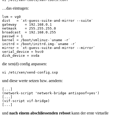
…das eintragen:
lvm = vg0

dist   = `xt-guess-suite-and-mirror --suite`

gateway    = 192.168.0.1

netmask    = 255.255.255.0

broadcast  = 192.168.0.255

passwd = 1

kernel = /boot/vmlinuz-`uname -r`

initrd = /boot/initrd.img-`uname -r`

mirror = `xt-guess-suite-and-mirror --mirror`

serial_device = hvc0

die xen(d) config anpassen:
und diese werte setzen bzw. aendern:
[...]

(network-script 'network-bridge antispoof=yes')

[...]

(vif-script vif-bridge)

und
nach einem abschliessenden reboot
kann der erste virtuelle