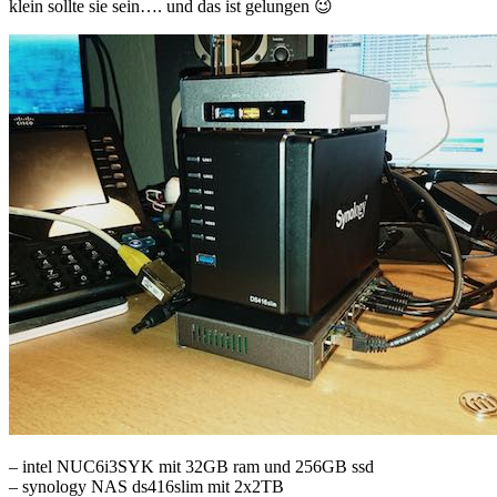
klein sollte sie sein…. und das ist gelungen 😉
– intel NUC6i3SYK mit 32GB ram und 256GB ssd
– synology NAS ds416slim mit 2x2TB