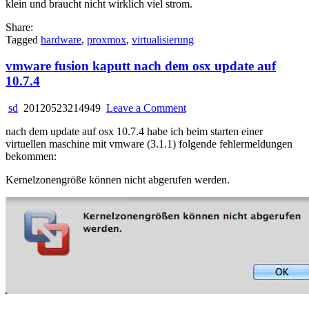
klein und braucht nicht wirklich viel strom.
Share:
Tagged
hardware
,
proxmox
,
virtualisierung
vmware fusion kaputt nach dem osx update auf
10.7.4
on
sd
20120523214949
Leave a Comment
vmware
nach dem update auf osx 10.7.4 habe ich beim starten einer
fusion
virtuellen maschine mit vmware (3.1.1) folgende fehlermeldungen
kaputt
bekommen:
nach
dem
Kernelzonengröße können nicht abgerufen werden.
osx
update
auf
10.7.4