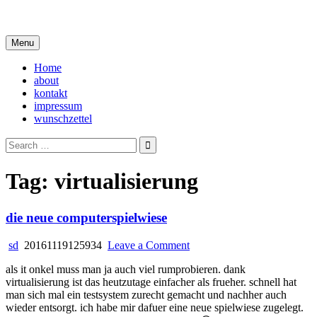
Skip
i live in my own little world, but it's ok… they know me here
to
content
Menu
Home
about
kontakt
impressum
wunschzettel
Search
for:
Tag:
virtualisierung
die neue computerspielwiese
on
sd
20161119125934
Leave a Comment
die
als it onkel muss man ja auch viel rumprobieren. dank
neue
virtualisierung ist das heutzutage einfacher als frueher. schnell hat
computerspielwiese
man sich mal ein testsystem zurecht gemacht und nachher auch
wieder entsorgt. ich habe mir dafuer eine neue spielwiese zugelegt.