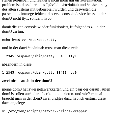
stehen geblieben und reagierte nicht mehr auf tastatureingaben.
problem ist, dass durch das “p2v” die /etc/inittab und /etc/securetty
des alten systems mit ueberspielt wurden und deswegen die
passenden eintraege fehlten. das erste console device heisst in der
domU nicht tty1, sondern hvc0.
damit die xen console wieder funktioniert, ist folgendes zu in der
domU zu tun:
und in der datei /etc/inittab muss man diese zeile:
abaendern in diese:
zwei nics – auch in der domU
meine dom0 hat zwei netzwerkkarten und ein paar der darauf laufen
domUs sollen auch darueber kommunizieren. und wie? erstmal
braucht man in der dom0 zwei bridges dazu hab ich erstmal diese
datei angelegt: