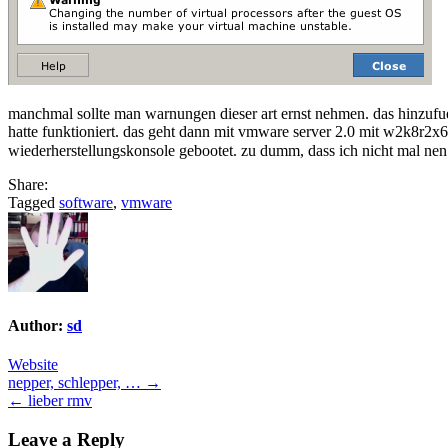
manchmal sollte man warnungen dieser art ernst nehmen. das hinzufue
hatte funktioniert. das geht dann mit vmware server 2.0 mit w2k8r2x64
wiederherstellungskonsole gebootet. zu dumm, dass ich nicht mal nen
Share:
Tagged
software
,
vmware
Author:
sd
Website
Post
nepper, schlepper, … →
← lieber rmv
navigation
Leave a Reply