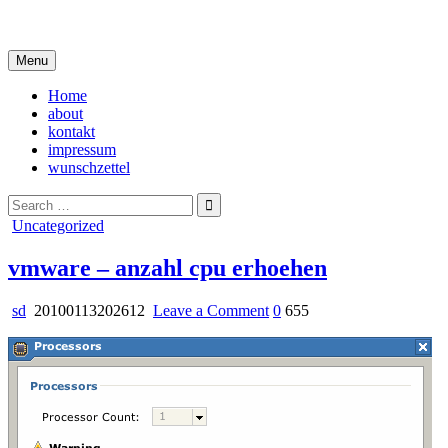
Skip
i live in my own little world, but it's ok… they know me here
to
content
Menu
Home
about
kontakt
impressum
wunschzettel
Search
for:
Posted
Uncategorized
in
vmware – anzahl cpu erhoehen
on
sd
20100113202612
Leave a Comment
0
655
vmware
–
anzahl
cpu
erhoehen