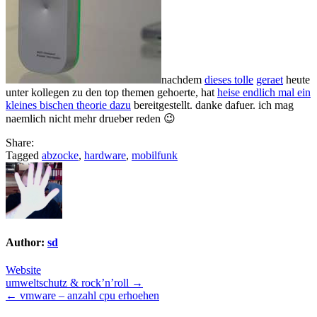
nachdem
dieses tolle
geraet
heute
unter kollegen zu den top themen gehoerte, hat
heise endlich mal ein
kleines bischen theorie dazu
bereitgestellt. danke dafuer. ich mag
naemlich nicht mehr drueber reden 😉
Share:
Tagged
abzocke
,
hardware
,
mobilfunk
Author:
sd
Website
Post
umweltschutz & rock’n’roll →
← vmware – anzahl cpu erhoehen
navigation