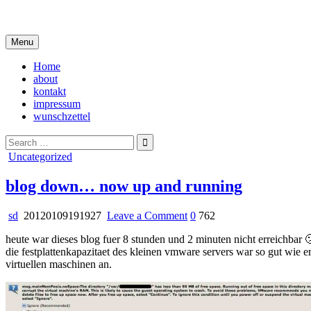
Skip
i live in my own little world, but it's ok… they know me here
to
content
Menu
Home
about
kontakt
impressum
wunschzettel
Search
for:
Posted
Uncategorized
in
blog down… now up and running
on
sd
20120109191927
Leave a Comment
0
762
blog
heute war dieses blog fuer 8 stunden und 2 minuten nicht erreichbar 
down…
die festplattenkapazitaet des kleinen vmware servers war so gut wie e
now
virtuellen maschinen an.
up
and
running