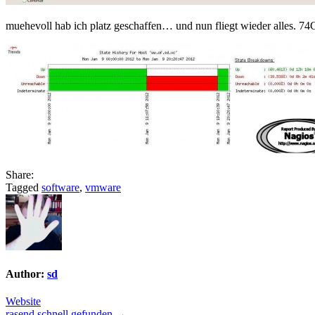
muehevoll hab ich platz geschaffen… und nun fliegt wieder alles. 74G
Share:
Tagged
software
,
vmware
Author:
sd
Website
rasend schnell gefunden →