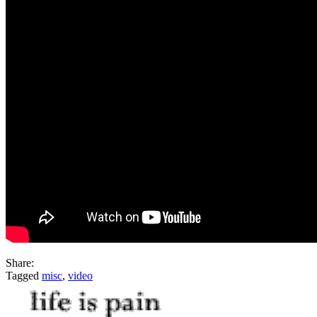
Share:
Tagged
misc
,
video