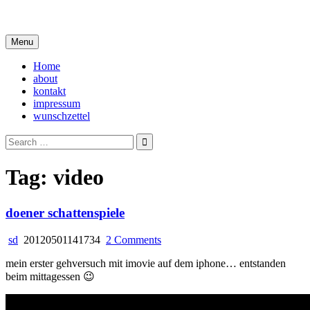
Skip
i live in my own little world, but it's ok… they know me here
to
content
Menu
Home
about
kontakt
impressum
wunschzettel
Search
for:
Tag:
video
doener schattenspiele
on
sd
20120501141734
2 Comments
doener
mein erster gehversuch mit imovie auf dem iphone… entstanden
schattenspiele
beim mittagessen 😉