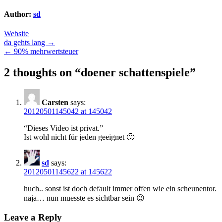
Author:
sd
Website
Post
da gehts lang →
← 90% mehrwertsteuer
navigation
2 thoughts on “
doener schattenspiele
”
Carsten
says:
20120501145042 at 145042
“Dieses Video ist privat.”
Ist wohl nicht für jeden geeignet 🙂
sd
says:
20120501145622 at 145622
huch.. sonst ist doch default immer offen wie ein scheunentor.
naja… nun muesste es sichtbar sein 😉
Leave a Reply