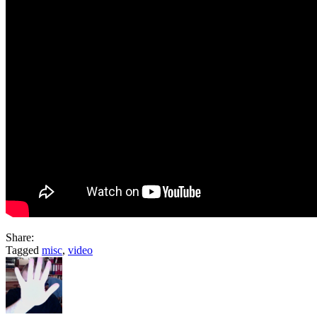
Share:
Tagged
misc
,
video