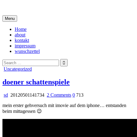
Skip
i live in my own little world, but it's ok… they know me here
to
content
Menu
Home
about
kontakt
impressum
wunschzettel
Search
for:
Posted
Uncategorized
in
doener schattenspiele
on
sd
20120501141734
2 Comments
0
713
doener
mein erster gehversuch mit imovie auf dem iphone… entstanden
schattenspiele
beim mittagessen 😉