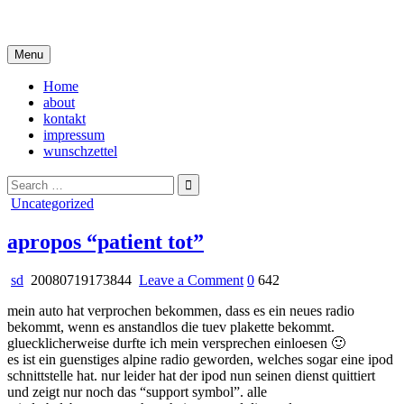
Skip
i live in my own little world, but it's ok… they know me here
to
content
Menu
Home
about
kontakt
impressum
wunschzettel
Search
for:
Posted
Uncategorized
in
apropos “patient tot”
on
sd
20080719173844
Leave a Comment
0
642
apropos
mein auto hat verprochen bekommen, dass es ein neues radio
“patient
bekommt, wenn es anstandlos die tuev plakette bekommt.
tot”
gluecklicherweise durfte ich mein versprechen einloesen 🙂
es ist ein guenstiges alpine radio geworden, welches sogar eine ipod
schnittstelle hat. nur leider hat der ipod nun seinen dienst quittiert
und zeigt nur noch das “support symbol”. alle