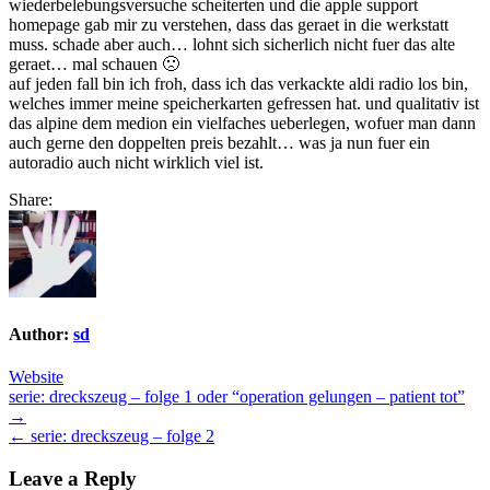
wiederbelebungsversuche scheiterten und die apple support
homepage gab mir zu verstehen, dass das geraet in die werkstatt
muss. schade aber auch… lohnt sich sicherlich nicht fuer das alte
geraet… mal schauen 🙁
auf jeden fall bin ich froh, dass ich das verkackte aldi radio los bin,
welches immer meine speicherkarten gefressen hat. und qualitativ ist
das alpine dem medion ein vielfaches ueberlegen, wofuer man dann
auch gerne den doppelten preis bezahlt… was ja nun fuer ein
autoradio auch nicht wirklich viel ist.
Share:
Author:
sd
Website
Post
serie: dreckszeug – folge 1 oder “operation gelungen – patient tot”
→
navigation
← serie: dreckszeug – folge 2
Leave a Reply