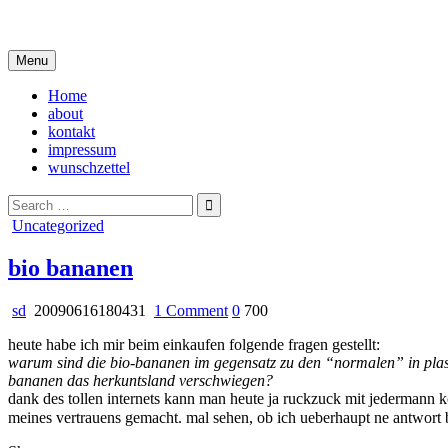
Skip
i live in my own little world, but it's ok… they know me here
to
content
Menu
Home
about
kontakt
impressum
wunschzettel
Search
for:
Posted
Uncategorized
in
bio bananen
on
sd
20090616180431
1 Comment
0
700
bio
heute habe ich mir beim einkaufen folgende fragen gestellt:
bananen
warum sind die bio-bananen im gegensatz zu den “normalen” in plast
bananen das herkuntsland verschwiegen?
dank des tollen internets kann man heute ja ruckzuck mit jedermann 
meines vertrauens gemacht. mal sehen, ob ich ueberhaupt ne antwor