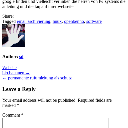
google finden und vielleicht verlinken die herren von lw-systems die
anleitung und die faq auf ihrer webseite.
Share:
Tagged
email archivierung
,
linux
,
openbenno
,
software
Author:
sd
Website
Post
bio bananen →
← permanente rufumleitung als schutz
navigation
Leave a Reply
Your email address will not be published.
Required fields are
marked
*
Comment
*