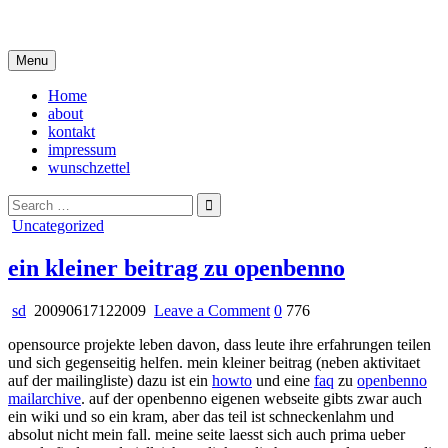
Skip
i live in my own little world, but it's ok… they know me here
to
content
Menu
Home
about
kontakt
impressum
wunschzettel
Search
for:
Posted
Uncategorized
in
ein kleiner beitrag zu openbenno
on
sd
20090617122009
Leave a Comment
0
776
ein
opensource projekte leben davon, dass leute ihre erfahrungen teilen
kleiner
und sich gegenseitig helfen. mein kleiner beitrag (neben aktivitaet
beitrag
auf der mailingliste) dazu ist ein
howto
und eine
faq
zu
openbenno
zu
mailarchive
. auf der openbenno eigenen webseite gibts zwar auch
openbenno
ein wiki und so ein kram, aber das teil ist schneckenlahm und
absolut nicht mein fall. meine seite laesst sich auch prima ueber