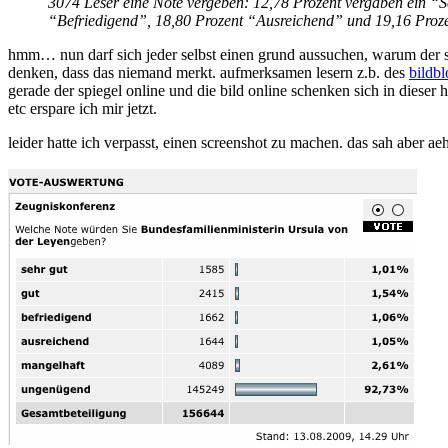
3074 Leser eine Note vergeben: 12,78 Prozent vergaben ein “S
“Befriedigend”, 18,80 Prozent “Ausreichend” und 19,16 Proz
hmm… nun darf sich jeder selbst einen grund aussuchen, warum der spi
denken, dass das niemand merkt. aufmerksamen lesern z.b. des
bildbl
gerade der spiegel online und die bild online schenken sich in diese
etc erspare ich mir jetzt.
leider hatte ich verpasst, einen screenshot zu machen. das sah aber aeh