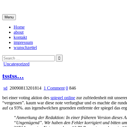
Skip
i live in my own little world, but it's ok… they know me here
to
content
Menu
Home
about
kontakt
impressum
wunschzettel
Search
for:
Posted
Uncategorized
in
tsstss…
on
sd
20090813201814
1 Comment
0
846
tsstss…
bei einer voting aktion des
spiegel online
zur zufriedenheit mit unsere
“vergessen”. kaum war diese note verfuegbar und es machte die rund
auf ca 93%. aus irgendwelchen gruenden entfernte der spiegel das erg
“Anmerkung der Redaktion: In einer früheren Version dieses Ar
“Ungenügend”. Wir haben den Fehler korrigiert und bitten um