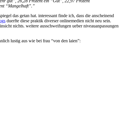
ehr gut”, 26,28 Prozent ein “Gut”, 22,97 Prozent
ent “Mangelhaft”.”
egel das getan hat. interessant finde ich, dass die anscheinend
ogs
duerfte diese praktik diverser onlinemedien nicht neu sein.
r hinsicht nichts. weitere ausschweifungen ueber niveauanpassungen
nlich lustig aus wie bei frau “von den laien”: