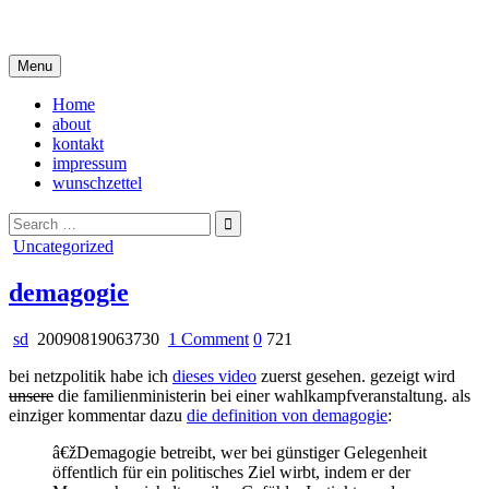
Skip
i live in my own little world, but it's ok… they know me here
to
content
Menu
Home
about
kontakt
impressum
wunschzettel
Search
for:
Posted
Uncategorized
in
demagogie
on
sd
20090819063730
1 Comment
0
721
demagogie
bei netzpolitik habe ich
dieses video
zuerst gesehen. gezeigt wird
unsere
die familienministerin bei einer wahlkampfveranstaltung. als
einziger kommentar dazu
die definition von demagogie
:
â€žDemagogie betreibt, wer bei günstiger Gelegenheit
öffentlich für ein politisches Ziel wirbt, indem er der