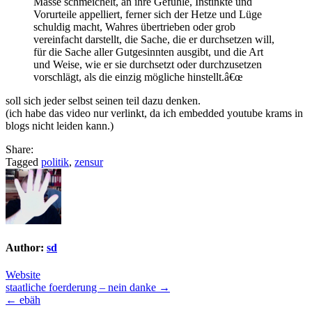
Masse schmeichelt, an ihre Gefühle, Instinkte und
Vorurteile appelliert, ferner sich der Hetze und Lüge
schuldig macht, Wahres übertrieben oder grob
vereinfacht darstellt, die Sache, die er durchsetzen will,
für die Sache aller Gutgesinnten ausgibt, und die Art
und Weise, wie er sie durchsetzt oder durchzusetzen
vorschlägt, als die einzig mögliche hinstellt.â€œ
soll sich jeder selbst seinen teil dazu denken.
(ich habe das video nur verlinkt, da ich embedded youtube krams in
blogs nicht leiden kann.)
Share:
Tagged
politik
,
zensur
Author:
sd
Website
Post
staatliche foerderung – nein danke →
← ebäh
navigation