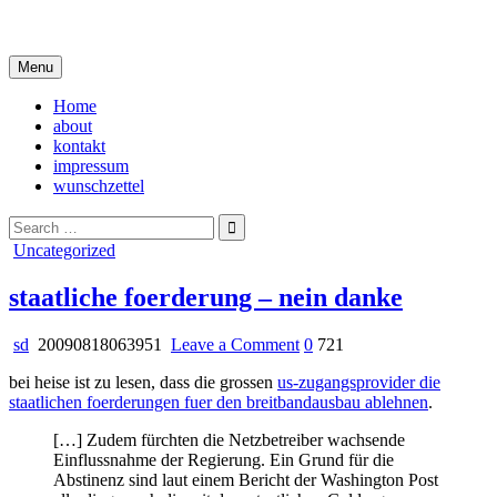
Skip
i live in my own little world, but it's ok… they know me here
to
content
Menu
Home
about
kontakt
impressum
wunschzettel
Search
for:
Posted
Uncategorized
in
staatliche foerderung – nein danke
on
sd
20090818063951
Leave a Comment
0
721
staatliche
bei heise ist zu lesen, dass die grossen
us-zugangsprovider die
foerderung
staatlichen foerderungen fuer den breitbandausbau ablehnen
.
–
nein
[…] Zudem fürchten die Netzbetreiber wachsende
danke
Einflussnahme der Regierung. Ein Grund für die
Abstinenz sind laut einem Bericht der Washington Post