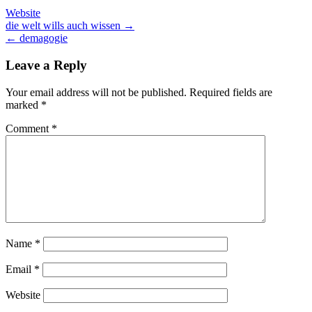
Website
Post
die welt wills auch wissen →
← demagogie
navigation
Leave a Reply
Your email address will not be published.
Required fields are
marked
*
Comment
*
Name
*
Email
*
Website