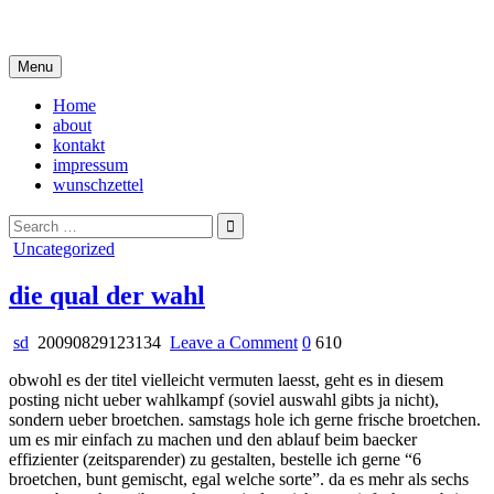
Skip
i live in my own little world, but it's ok… they know me here
to
content
Menu
Home
about
kontakt
impressum
wunschzettel
Search
for:
Posted
Uncategorized
in
die qual der wahl
on
sd
20090829123134
Leave a Comment
0
610
die
obwohl es der titel vielleicht vermuten laesst, geht es in diesem
qual
posting nicht ueber wahlkampf (soviel auswahl gibts ja nicht),
der
sondern ueber broetchen. samstags hole ich gerne frische broetchen.
wahl
um es mir einfach zu machen und den ablauf beim baecker
effizienter (zeitsparender) zu gestalten, bestelle ich gerne “6
broetchen, bunt gemischt, egal welche sorte”. da es mehr als sechs