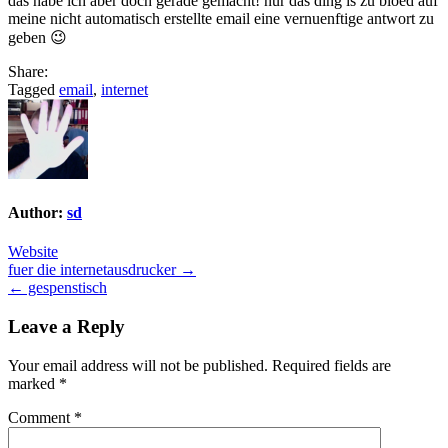
das habe ich aber doch gerade gemacht! nur das ding is zu bloed auf
meine nicht automatisch erstellte email eine vernuenftige antwort zu
geben 😉
Share:
Tagged
email
,
internet
Author:
sd
Website
Post
fuer die internetausdrucker →
← gespenstisch
navigation
Leave a Reply
Your email address will not be published.
Required fields are
marked
*
Comment
*