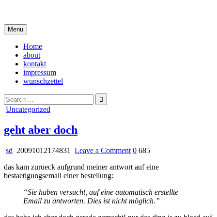
Skip
i live in my own little world, but it's ok… they know me here
to
content
Menu
Home
about
kontakt
impressum
wunschzettel
Search
for:
Posted
Uncategorized
in
geht aber doch
on
sd
20091012174831
Leave a Comment
0
685
geht
das kam zurueck aufgrund meiner antwort auf eine
aber
bestaetigungsemail einer bestellung:
doch
“Sie haben versucht, auf eine automatisch erstellte
Email zu antworten. Dies ist nicht möglich.”