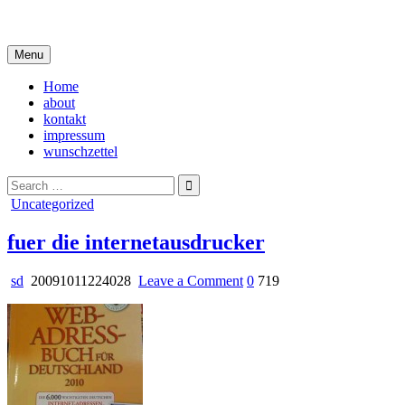
Skip
i live in my own little world, but it's ok… they know me here
to
content
Menu
Home
about
kontakt
impressum
wunschzettel
Search
for:
Posted
Uncategorized
in
fuer die internetausdrucker
on
sd
20091011224028
Leave a Comment
0
719
fuer
die
internetausdrucker