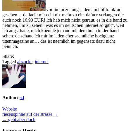
vorhin im zeitungsladen am hbf frankfurt
gesehen… da faellt mir echt nix mehr zu ein. dafuer verlangen die
auch noch 16,90 EUR! ich hab mich nicht getraut, es in die hand zu
nehmen, um zu sehen “was es im deutschen internet so gibt”, weil
ich angst hatte, mich koennte jemand mit dem buch in der hand
sehen. da schaue ich mir im laden eher saemtliche hochglanz
tittenmagazine an… das ist naemlich im gegensatz dazu nicht
peinlich.
Share:
Tagged
abzocke
,
internet
Author:
sd
Website
Post
riesenspinne auf der strasse →
← geht aber doch
navigation
Leave a Reply