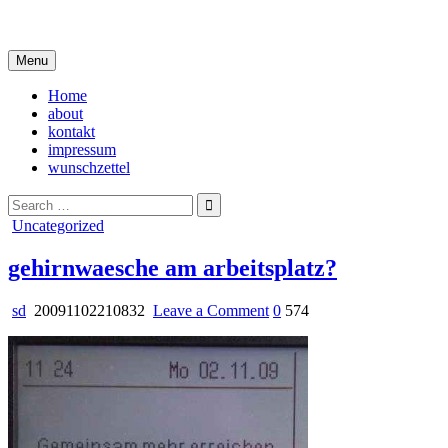
Skip
i live in my own little world, but it's ok… they know me here
to
content
Menu
Home
about
kontakt
impressum
wunschzettel
Search
for:
Posted
Uncategorized
in
gehirnwaesche am arbeitsplatz?
on
sd
20091102210832
Leave a Comment
0
574
gehirnwaesche
am
arbeitsplatz?