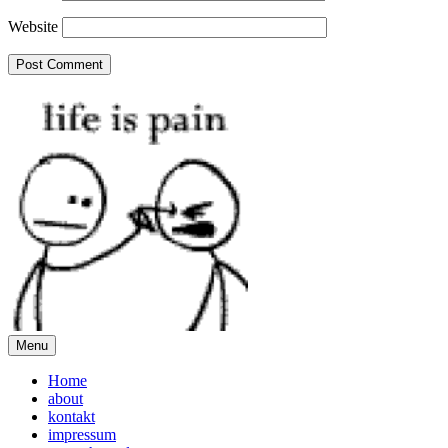
Website
Menu
Home
about
kontakt
impressum