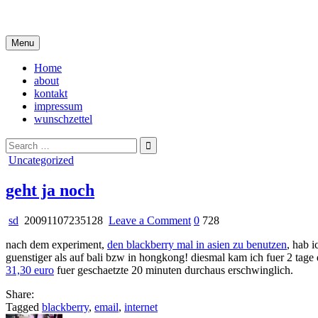
Skip
i live in my own little world, but it's ok… they know me here
to
content
Menu
Home
about
kontakt
impressum
wunschzettel
Search
for:
Posted
Uncategorized
in
geht ja noch
on
sd
20091107235128
Leave a Comment
0
728
geht
nach dem experiment,
den blackberry mal in asien zu benutzen
, hab i
ja
guenstiger als auf bali bzw in hongkong! diesmal kam ich fuer 2 tag
noch
31,30 euro
fuer geschaetzte 20 minuten durchaus erschwinglich.
Share:
Tagged
blackberry
,
email
,
internet