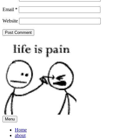
Email
*
Website
Menu
Home
about