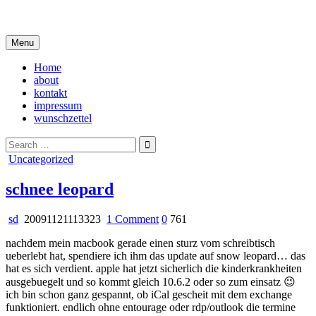
Skip
i live in my own little world, but it's ok… they know me here
to
content
Menu
Home
about
kontakt
impressum
wunschzettel
Search
for:
Posted
Uncategorized
in
schnee leopard
on
sd
20091121113323
1 Comment
0
761
schnee
nachdem mein macbook gerade einen sturz vom schreibtisch
leopard
ueberlebt hat, spendiere ich ihm das update auf snow leopard… das
hat es sich verdient. apple hat jetzt sicherlich die kinderkrankheiten
ausgebuegelt und so kommt gleich 10.6.2 oder so zum einsatz 😉
ich bin schon ganz gespannt, ob iCal gescheit mit dem exchange
funktioniert. endlich ohne entourage oder rdp/outlook die termine