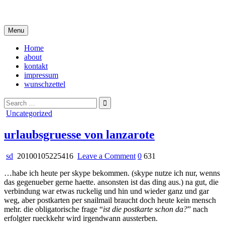
Skip
i live in my own little world, but it's ok… they know me here
to
content
Menu
Home
about
kontakt
impressum
wunschzettel
Search
for:
Posted
Uncategorized
in
urlaubsgruesse von lanzarote
on
sd
20100105225416
Leave a Comment
0
631
urlaubsgruesse
…habe ich heute per skype bekommen. (skype nutze ich nur, wenns
von
das gegenueber gerne haette. ansonsten ist das ding aus.) na gut, die
lanzarote
verbindung war etwas ruckelig und hin und wieder ganz und gar
weg, aber postkarten per snailmail braucht doch heute kein mensch
mehr. die obligatorische frage “
ist die postkarte schon da?
” nach
erfolgter rueckkehr wird irgendwann aussterben.