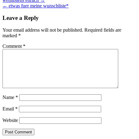
Post
wenigstens ehrlich →
← etwas fuer meine wunschliste*
navigation
Leave a Reply
Your email address will not be published.
Required fields are
marked
*
Comment
*
Name
*
Email
*
Website