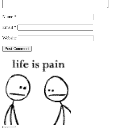
Name
*
Email
*
Website