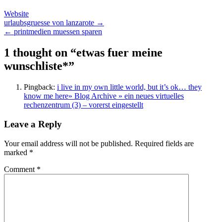
Website
Post
urlaubsgruesse von lanzarote →
← printmedien muessen sparen
navigation
1 thought on “
etwas fuer meine
wunschliste*
”
Pingback:
i live in my own little world, but it’s ok… they
know me here» Blog Archive » ein neues virtuelles
rechenzentrum (3) – vorerst eingestellt
Leave a Reply
Your email address will not be published.
Required fields are
marked
*
Comment
*