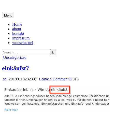
Skip
i live in my own little world, but it's ok… they know me here
to
content
Menu
Home
about
kontakt
impressum
wunschzettel
Search
for:
Posted
Uncategorized
in
einkäufst?
on
sd
20100118232337
Leave a Comment
0
615
einkäufst?