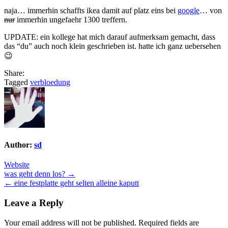
naja… immerhin schaffts ikea damit auf platz eins bei
google
… von
nur
immerhin ungefaehr 1300 treffern.
UPDATE: ein kollege hat mich darauf aufmerksam gemacht, dass
das “du” auch noch klein geschrieben ist. hatte ich ganz uebersehen
😉
Share:
Tagged
verbloedung
Author:
sd
Website
Post
was geht denn los? →
← eine festplatte geht selten alleine kaputt
navigation
Leave a Reply
Your email address will not be published.
Required fields are