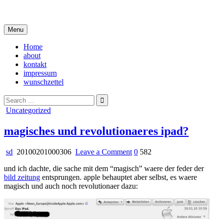
Skip
i live in my own little world, but it's ok… they know me here
to
content
Menu
Home
about
kontakt
impressum
wunschzettel
Search
for:
Posted
Uncategorized
in
magisches und revolutionaeres ipad?
on
sd
20100201000306
Leave a Comment
0
582
magisches
und ich dachte, die sache mit dem “magisch” waere der feder der
und
bild zeitung
entsprungen. apple behauptet aber selbst, es waere
revolutionaeres
magisch und auch noch revolutionaer dazu:
ipad?