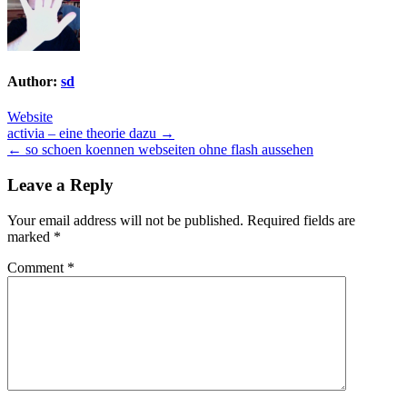
Author:
sd
Website
Post
activia – eine theorie dazu →
← so schoen koennen webseiten ohne flash aussehen
navigation
Leave a Reply
Your email address will not be published.
Required fields are
marked
*
Comment
*