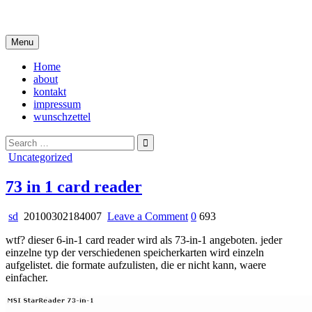
Skip
i live in my own little world, but it's ok… they know me here
to
content
Menu
Home
about
kontakt
impressum
wunschzettel
Search
for:
Posted
Uncategorized
in
73 in 1 card reader
on
sd
20100302184007
Leave a Comment
0
693
73
wtf? dieser 6-in-1 card reader wird als 73-in-1 angeboten. jeder
in
einzelne typ der verschiedenen speicherkarten wird einzeln
1
aufgelistet. die formate aufzulisten, die er nicht kann, waere
card
einfacher.
reader