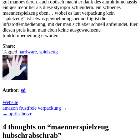
gut manoevrieren. auch optisch macht er dank des aluminiumchassis
einiges mehr her als diese styropor-schleudern. ein schoenes
maennerspielzeug eben… wobei es laut verpackung kein
“spielzeug” ist. etwas gewoehnungsbeduerftig ist die
infrarotfernbedienung, mit der man sich aber schnell anfreundet. fuer
diesen preis kann man eben keine ausgewachsene
funkfernbedienung erwarten.
Share:
Tagged
hardware
,
spielzeug
Author:
sd
Website
Post
amazon frustfreie verpackung →
← aprilscherze
navigation
4 thoughts on “
maennerspielzeug
hubschrabschrab
”