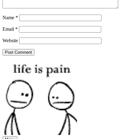
Name
*
Email
*
Website