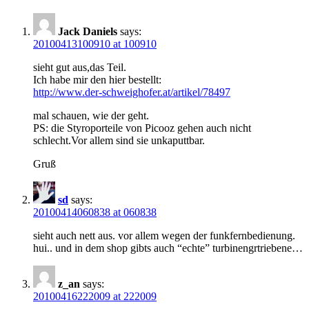
Jack Daniels
says:
20100413100910 at 100910
sieht gut aus,das Teil.
Ich habe mir den hier bestellt:
http://www.der-schweighofer.at/artikel/78497
mal schauen, wie der geht.
PS: die Styroporteile von Picooz gehen auch nicht
schlecht.Vor allem sind sie unkaputtbar.
Gruß
sd
says:
20100414060838 at 060838
sieht auch nett aus. vor allem wegen der funkfernbedienung.
hui.. und in dem shop gibts auch “echte” turbinengrtriebene…
z_an
says:
20100416222009 at 222009