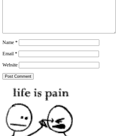
Name
*
Email
*
Website