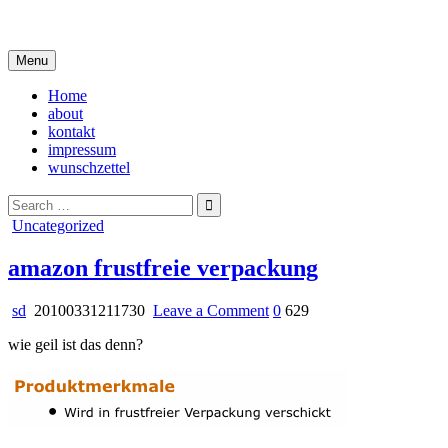
Skip
i live in my own little world, but it's ok… they know me here
to
content
Menu
Home
about
kontakt
impressum
wunschzettel
Search
for:
Posted
Uncategorized
in
amazon frustfreie verpackung
on
sd
20100331211730
Leave a Comment
0
629
amazon
wie geil ist das denn?
frustfreie
verpackung